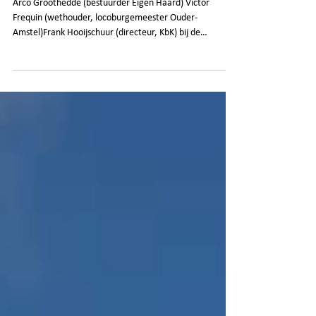
(Theresiabuurt) in Ouderkerk aan de
Amstel
​Arco Groothedde (bestuurder Eigen Haard) Victor
Frequin (wethouder, locoburgemeester Ouder-
Amstel)Frank Hooijschuur (directeur, KbK) bij de
oplevering van het Van der Looskwartier Heel blij om het
resultaat te zien. Het is een prachtige nieuwe wijk
geworden, met dank aan de opdrachtgever, Eigen Haard
(met name Erik Havermans die de kar heeft moeten
trekken), FORMHET , voor het uitwerken van het
ontwerp en KBK bouwgroep die de uitvoering prachtig
heeft gedaan, maar voora